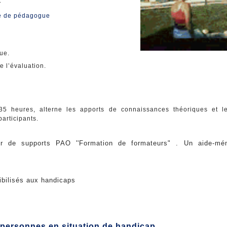
.
le de pédagogue
ue.
e l’évaluation.
35 heures, alterne les apports de connaissances théoriques et l
articipants.
ier de supports PAO ''Formation de formateurs" . Un aide-mé
ibilisés aux handicaps
s personnes en situation de handicap