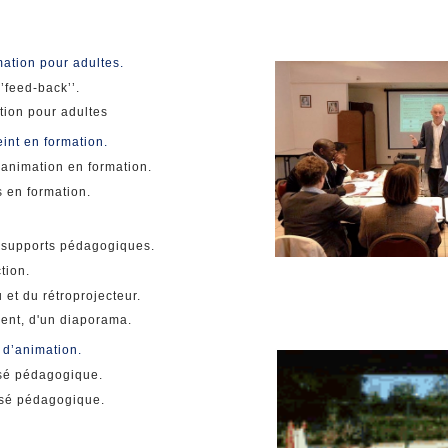
mation pour adultes.
‘’feed-back’’.
ation pour adultes
eint en formation.
’animation en formation.
s en formation.
s supports pédagogiques.
tion.
 et du rétroprojecteur.
rent, d'un diaporama.
 d’animation.
osé pédagogique.
osé pédagogique.