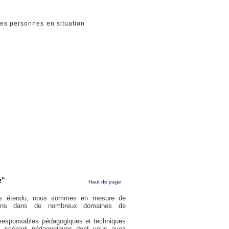
 des personnes en situation
''
Haut de page
urs étendu, nous sommes en mesure de
ions dans de nombreux domaines de
 responsables pédagogiques et techniques
s scénarii pédagogiques dont vous avez