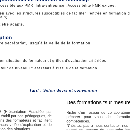
accessible aux PMR. Intra-entreprise : Accessibilité PMR exigée.
en avec les structures susceptibles de faciliter l’entrée en formation
ain)
 être adapté.
iption
e secrétariat, jusqu’à la veille de la formation
n situation de formateur et grilles d'évaluation critériées
teur de niveau 1’’ est remis à l’issue de la formation.
Tarif : Selon devis et convention
Des formations ''sur mesure
 (Présentation Assistée par
Riche d'un réseau de collaborate
s établi par nos pédagogues, de
préparer pour vous des format
ns des formateurs et facilitent
compétences.
nces vidéo d'explication et de
N'hésitez pas à nous contacter, nos
ration des situations.
seront en mesure de construire le