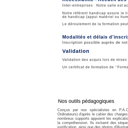
I
nter-entreprises : Notre salle est 
Notre référent handicap assure le li
de handicap (appui matériel ou hum
Le déroulement de la formation peut
Modalités et délais d'inscr
Inscription possible auprès de notr
Validation
Validation des acquis lors de mises e
Un certificat de formation de ‘’Forma
Nos outils pédagogiques
Conçus par nos spécialistes en P.A.O
Ordinateurs) d'après le cahier des charge
nombreux supports appuient les explicatio
la compréhension. Ils incluent des séque
justification, ainsi que des photos d'illust