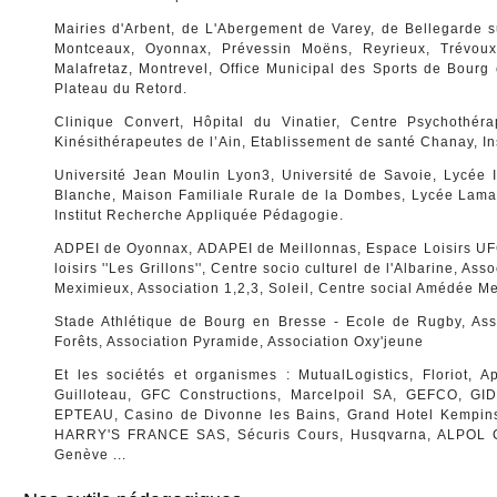
Mairies d'Arbent, de L'Abergement de Varey, de Bellegarde s
Montceaux,
Oyonnax, Prévessin Moëns, Reyrieux, Trévoux
Malafretaz, Montrevel, Office Municipal des Sports de Bourg
Plateau du Retord.
Clinique Convert, Hôpital du Vinatier, Centre Psychothéra
Kinésithérapeutes de l’Ain, Etablissement de santé Chanay, Ins
Université Jean Moulin Lyon3, Université de Savoie, Lycée I
Blanche, Maison Familiale Rurale de la Dombes, Lycée Lamart
Institut Recherche Appliquée Pédagogie.
ADPEI de Oyonnax, ADAPEI de Meillonnas, Espace Loisirs UFCV
loisirs ''Les Grillons'', Centre socio culturel de l'Albarine, 
Meximieux, Association 1,2,3, Soleil, Centre social Amédée Me
Stade Athlétique de Bourg en Bresse - Ecole de Rugby, Ass
Forêts,
Association Pyramide,
Association Oxy'jeune
Et les sociétés et organismes : MutualLogistics, Floriot, 
Guilloteau, GFC Constructions, Marcelpoil SA, GEFCO, GIDI
EPTEAU, Casino de Divonne les Bains, Grand Hotel Kempins
HARRY'S FRANCE SAS, Sécuris Cours, Husqvarna, ALPOL Co
Genève ...