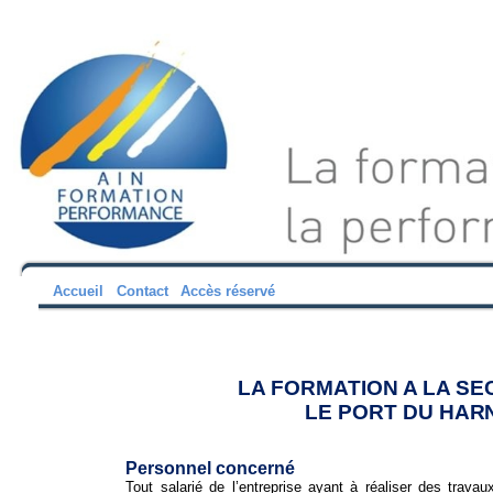
Accueil
Contact
Accès réservé
LA FORMATION A LA SE
LE PO
R
T
D
U
H
A
R
Personnel concerné
Tout salarié de l’entreprise ayant à réaliser des trav